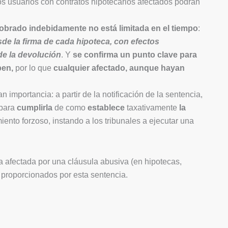
s usuarios con contratos hipotecarios afectados podrán
obrado indebidamente no está limitada en el tiempo
:
de la firma de cada hipoteca, con efectos
 de la devolución
. Y
se confirma un punto clave para
ben,
por lo que
cualquier afectado, aunque hayan
mportancia: a partir de la notificación de la sentencia,
para
cumplirla
de como
establece
taxativamente
la
iento forzoso, instando a los tribunales a ejecutar una
a afectada por una cláusula abusiva (en hipotecas,
s proporcionados por esta sentencia.