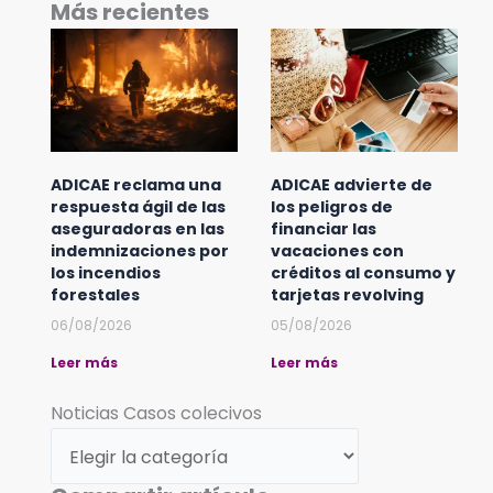
Más recientes
ADICAE reclama una
ADICAE advierte de
respuesta ágil de las
los peligros de
aseguradoras en las
financiar las
indemnizaciones por
vacaciones con
los incendios
créditos al consumo y
forestales
tarjetas revolving
06/08/2026
05/08/2026
Leer más
Leer más
Noticias
Noticias Casos colecivos
Casos
colecivos