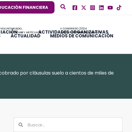
DUCACIÓN FINANCIERA
 VOLUNTARIADO…
V CONGRESO 2024
CIACIÓN
ACTIVIDADES ORGANIZATIVAS
NOTICIAS Y ARTÍCULOS
NOTAS DE PRENSA, RADIO, TV
S
ACTUALIDAD
MEDIOS DE COMUNICACIÓN
cobrado por cláusulas suelo a cientos de miles de
Buscar
Buscar