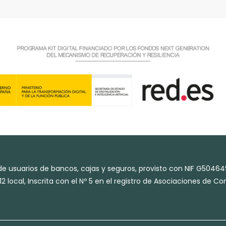
e usuarios de bancos, cajas y seguros, provisto con NIF G50464
2 local, Inscrita con el Nº 5 en el registro de Asociaciones de 