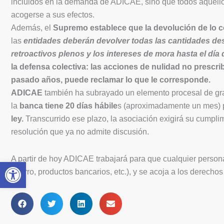
incluidos en la demanda de ADICAE, sino que todos aquello
acogerse a sus efectos.
Además, el
Supremo establece que la devolución de lo c
las
entidades deberán devolver todas las cantidades des
retroactivos plenos y los intereses de mora hasta el día
la defensa colectiva: las acciones de nulidad no prescri
pasado años, puede reclamar lo que le corresponde.
ADICAE
también ha subrayado un elemento procesal de gran i
la
banca tiene 20 días hábile
s (aproximadamente un mes) 
ley.
Transcurrido ese plazo, la asociación exigirá su cumplim
resolución que ya no admite discusión.
A partir de hoy ADICAE trabajará para que cualquier person
Abrir barra de herramientas
ahorro, productos bancarios, etc.), y se acoja a los derecho