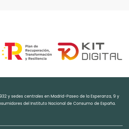
932 y sedes centrales en Madrid-Paseo de la Esperanza, 9 y
Consumidores del Instituto Nacional de Consumo de España.