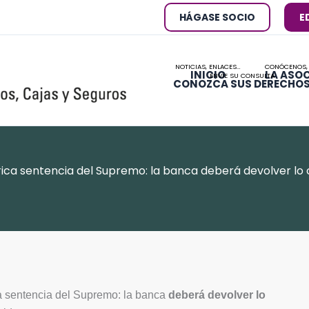
HÁGASE SOCIO
E
NOTICIAS, ENLACES…
CONÓCENOS,
INICIO
LA ASO
ENVÍE SU CONSULTA
CONOZCA SUS DERECHO
rica sentencia del Supremo: la banca deberá devolver lo 
ca sentencia del Supremo: la banca
deberá devolver lo