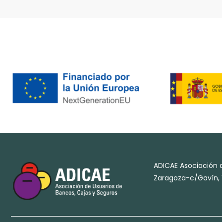
ADICAE Asociación d
Zaragoza-c/Gavín, 1