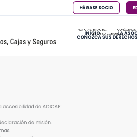
HÁGASE SOCIO
E
NOTICIAS, ENLACES…
CONÓCENOS,
INICIO
LA ASO
ENVÍE SU CONSULTA
CONOZCA SUS DERECHO
a accesibilidad de ADICAE:
declaración de misión.
rnas.