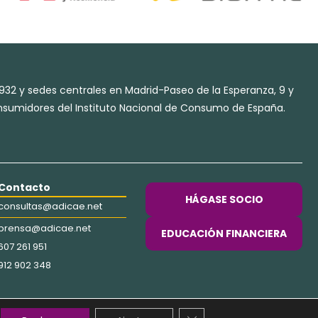
932 y sedes centrales en Madrid-Paseo de la Esperanza, 9 y
Consumidores del Instituto Nacional de Consumo de España.
Contacto
HÁGASE SOCIO
consultas@adicae.net
prensa@adicae.net
EDUCACIÓN FINANCIERA
607 261 951
912 902 348
Cerrar el banner de co