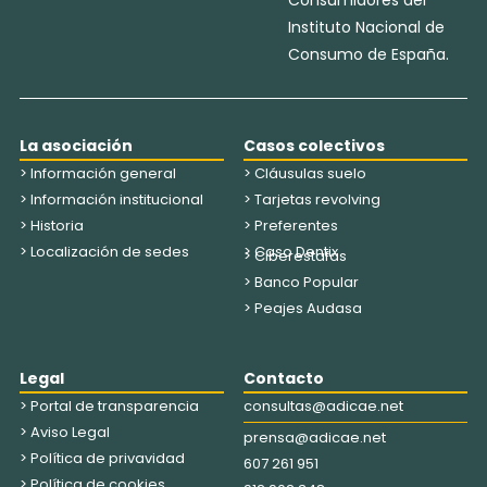
Consumidores del
Instituto Nacional de
Consumo de España.
La asociación
Casos colectivos
> Información general
> Cláusulas suelo
> Información institucional
> Tarjetas revolving
> Historia
> Preferentes
> Localización de sedes
> Caso Dentix
> Ciberestafas
> Banco Popular
> Peajes Audasa
Legal
Contacto
> Portal de transparencia
consultas@adicae.net
> Aviso Legal
prensa@adicae.net
> Política de privavidad
607 261 951
> Política de cookies