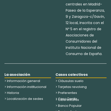
centrales en Madrid-
Paseo de la Esperanza,
9 y Zaragoza-c/Gavín,
12 local, Inscrita con el
Nº 5 en el registro de
Asociaciones de
Consumidores del
Instituto Nacional de
Consumo de España.
La asociación
Casos colectivos
> Información general
> Cláusulas suelo
> Información institucional
> Tarjetas revolving
> Historia
> Preferentes
> Localización de sedes
> Caso Dentix
> Ciberestafas
> Banco Popular