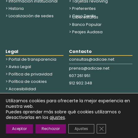
> Información institucional
> Tarjetas revolving
> Historia
> Preferentes
> Localización de sedes
> Caso Dentix
> Ciberestafas
> Banco Popular
> Peajes Audasa
Legal
Contacto
> Portal de transparencia
consultas@adicae.net
> Aviso Legal
prensa@adicae.net
> Política de privavidad
607 261 951
> Política de cookies
912 902 348
> Accesibilidad
Utilizamos cookies para ofrecerte la mejor experiencia en
HÁGASE SOCIO
EDUCACIÓN FINANCIERA
nuestra web.
Puedes aprender más sobre qué cookies utilizamos o
desactivarlas en los
ajustes
.
Copyright © 2026 ADICAE | Desarrollado con ♥️ por
Kings Corner
Cerrar el bann
Aceptar
Rechazar
Ajustes
Marketing