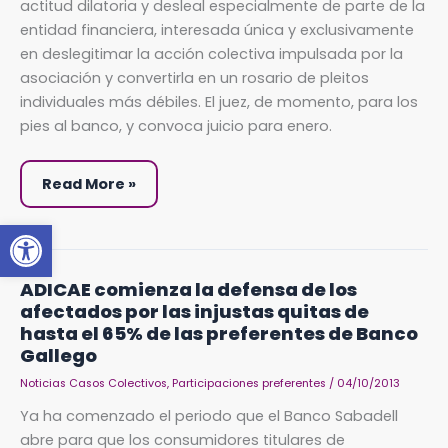
actitud dilatoria y desleal especialmente de parte de la
entidad financiera, interesada única y exclusivamente
en deslegitimar la acción colectiva impulsada por la
asociación y convertirla en un rosario de pleitos
individuales más débiles. El juez, de momento, para los
pies al banco, y convoca juicio para enero.
Read More »
Abrir barra de herramientas
ADICAE
ADICAE comienza la defensa de los
comienza
afectados por las injustas quitas de
la
defensa
hasta el 65% de las preferentes de Banco
de
Gallego
los
afectados
por
Noticias Casos Colectivos
,
Participaciones preferentes
/
04/10/2013
las
injustas
Ya ha comenzado el periodo que el Banco Sabadell
quitas
de
abre para que los consumidores titulares de