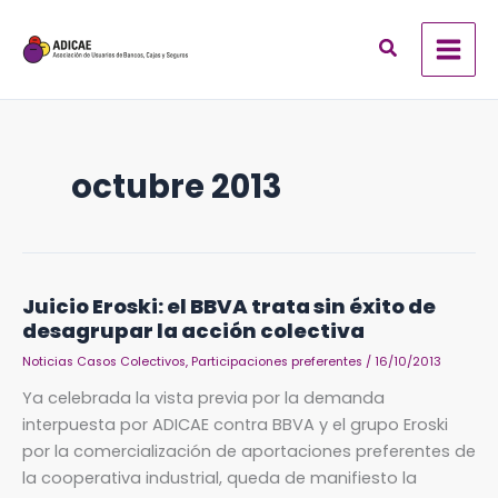
Ir
al
contenido
octubre 2013
Juicio
Juicio Eroski: el BBVA trata sin éxito de
Eroski:
desagrupar la acción colectiva
el
BBVA
trata
Noticias Casos Colectivos
,
Participaciones preferentes
/
16/10/2013
sin
éxito
Ya celebrada la vista previa por la demanda
de
interpuesta por ADICAE contra BBVA y el grupo Eroski
desagrupar
la
por la comercialización de aportaciones preferentes de
acción
colectiva
la cooperativa industrial, queda de manifiesto la