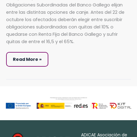
hasta
Obligaciones Subordinadas del Banco Gallego elijan
el
65%
entre las distintas opciones de canje. Antes del 22 de
de
las
octubre los afectados deberán elegir entre suscribir
preferentes
obligaciones subordinadas con quitas del 10% o
de
Banco
quedarse con Renta Fija del Banco Gallego y sufrir
Gallego
quitas de entre el 16,5 y el 65%.
Read More »
ADICAE Asociación de