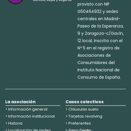
provisto con NIF
G50464932 y sedes
centrales en Madrid-
Paseo de la Esperanza,
9 y Zaragoza-c/Gavín,
12 local, Inscrita con el
Nº 5 en el registro de
Asociaciones de
Consumidores del
Instituto Nacional de
Consumo de España.
La asociación
Casos colectivos
> Información general
> Cláusulas suelo
> Información institucional
> Tarjetas revolving
> Historia
> Preferentes
> Localización de sedes
> Caso Dentix