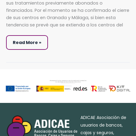
sus tratamientos previamente abonados o
y
seguir
financiados. Por el momento se ha confirmado el cierre
de
cerca
de sus centros en Granada y Málaga, si bien esta
el
proceso
tendencia se prevé que se extienda a los centros del
concursal
Read More »
ADICAE Asociación de
usuarios de bancos,
cajas y seguros,