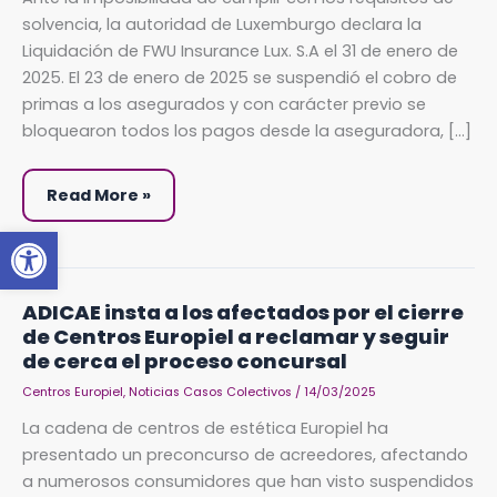
de
Luxemburgo
solvencia, la autoridad de Luxemburgo declara la
FWU
Liquidación de FWU Insurance Lux. S.A el 31 de enero de
Life
Insurance
2025. El 23 de enero de 2025 se suspendió el cobro de
Lux,
S.A.
primas a los asegurados y con carácter previo se
comercializados
en
bloquearon todos los pagos desde la aseguradora, […]
España
a
través
de
Read More »
la
correduría
Abrir barra de herramientas
de
seguros
OVB
Allfinanz
ADICAE
ADICAE insta a los afectados por el cierre
insta
de Centros Europiel a reclamar y seguir
a
los
de cerca el proceso concursal
afectados
por
Centros Europiel
,
Noticias Casos Colectivos
/
14/03/2025
el
cierre
La cadena de centros de estética Europiel ha
de
Centros
presentado un preconcurso de acreedores, afectando
Europiel
a
a numerosos consumidores que han visto suspendidos
reclamar