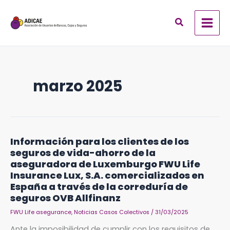
Ir
al
contenido
marzo 2025
Información
Información para los clientes de los
para
seguros de vida-ahorro de la
los
clientes
aseguradora de Luxemburgo FWU Life
de
Insurance Lux, S.A. comercializados en
los
seguros
España a través de la correduría de
de
seguros OVB Allfinanz
vida-
ahorro
de
FWU Life asegurance
,
Noticias Casos Colectivos
/
31/03/2025
la
aseguradora
Ante la imposibilidad de cumplir con los requisitos de