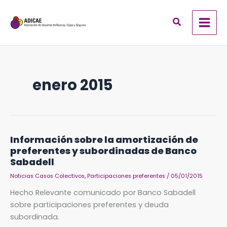
Ir
al
contenido
enero 2015
Información
Información sobre la amortización de
sobre
preferentes y subordinadas de Banco
la
amortización
Sabadell
de
preferentes
Noticias Casos Colectivos
,
Participaciones preferentes
/
05/01/2015
y
subordinadas
Hecho Relevante comunicado por Banco Sabadell
de
Banco
sobre participaciones preferentes y deuda
Sabadell
subordinada.