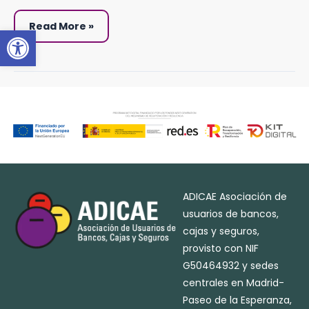
Read More »
Abrir barra de herramientas
ADICAE Asociación de
usuarios de bancos,
cajas y seguros,
provisto con NIF
G50464932 y sedes
centrales en Madrid-
Paseo de la Esperanza,