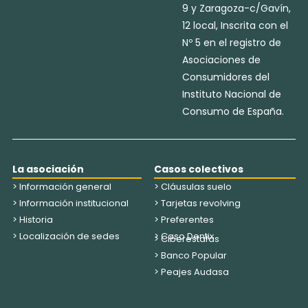
9 y Zaragoza-c/Gavín,
12 local, Inscrita con el
Nº 5 en el registro de
Asociaciones de
Consumidores del
Instituto Nacional de
Consumo de España.
La asociación
Casos colectivos
> Información general
> Cláusulas suelo
> Información institucional
> Tarjetas revolving
> Historia
> Preferentes
> Localización de sedes
> Caso Dentix
> Ciberestafas
> Banco Popular
> Peajes Audasa