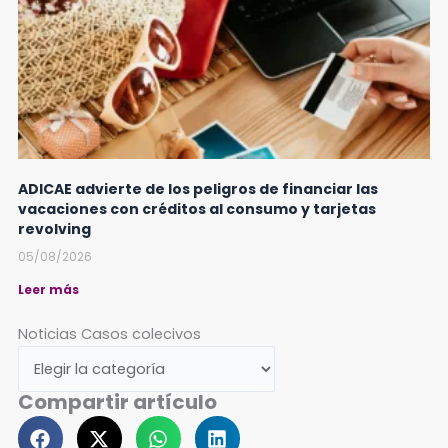
ADICAE advierte de los peligros de financiar las
vacaciones con créditos al consumo y tarjetas
revolving
05/08/2026
Leer más
Noticias
Noticias Casos colecivos
Casos
colecivos
Compartir artículo