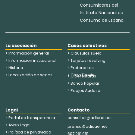
Consumidores del
Instituto Nacional de
Consumo de España.
La asociación
Casos colectivos
> Información general
> Cláusulas suelo
> Información institucional
> Tarjetas revolving
> Historia
> Preferentes
> Localización de sedes
> Caso Dentix
> Ciberestafas
> Banco Popular
> Peajes Audasa
Legal
Contacto
> Portal de transparencia
consultas@adicae.net
> Aviso Legal
prensa@adicae.net
> Política de privavidad
607 261 951