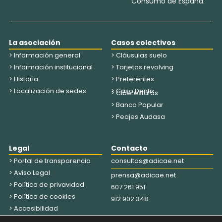
Consumo de España.
La asociación
Casos colectivos
> Información general
> Cláusulas suelo
> Información institucional
> Tarjetas revolving
> Historia
> Preferentes
> Localización de sedes
> Caso Dentix
> Ciberestafas
> Banco Popular
> Peajes Audasa
Legal
Contacto
> Portal de transparencia
consultas@adicae.net
> Aviso Legal
prensa@adicae.net
> Política de privavidad
607 261 951
> Política de cookies
912 902 348
> Accesibilidad