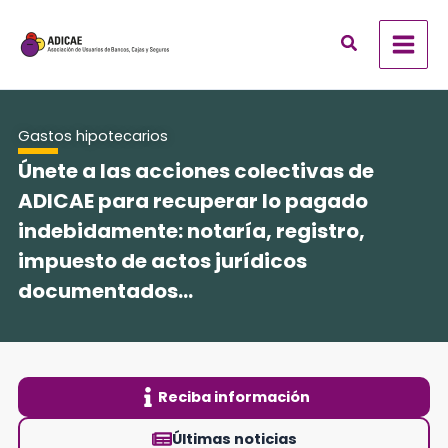
Ir
al
contenido
Gastos hipotecarios
Únete a las acciones colectivas de
ADICAE para recuperar lo pagado
indebidamente: notaría, registro,
impuesto de actos jurídicos
documentados...
Reciba información
Últimas noticias