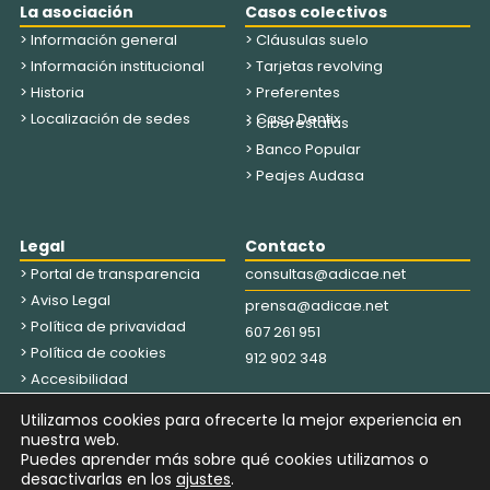
La asociación
Casos colectivos
> Información general
> Cláusulas suelo
> Información institucional
> Tarjetas revolving
> Historia
> Preferentes
> Localización de sedes
> Caso Dentix
> Ciberestafas
> Banco Popular
> Peajes Audasa
Legal
Contacto
> Portal de transparencia
consultas@adicae.net
> Aviso Legal
prensa@adicae.net
> Política de privavidad
607 261 951
> Política de cookies
912 902 348
> Accesibilidad
Utilizamos cookies para ofrecerte la mejor experiencia en
HÁGASE SOCIO
EDUCACIÓN FINANCIERA
nuestra web.
Puedes aprender más sobre qué cookies utilizamos o
desactivarlas en los
ajustes
.