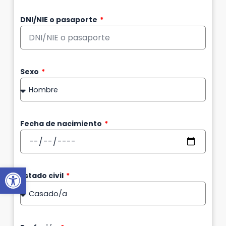
DNI/NIE o pasaporte
Sexo
Fecha de nacimiento
Abrir barra de herramientas
Estado civil