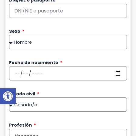
DNI/NIE o pasaporte
Sexo
Fecha de nacimiento
Abrir barra de herramientas
Estado civil
Profesión