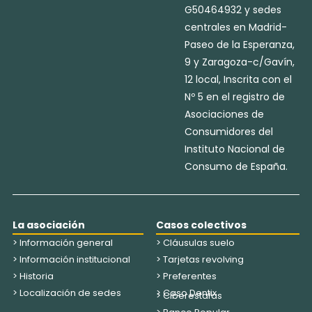
G50464932 y sedes
centrales en Madrid-
Paseo de la Esperanza,
9 y Zaragoza-c/Gavín,
12 local, Inscrita con el
Nº 5 en el registro de
Asociaciones de
Consumidores del
Instituto Nacional de
Consumo de España.
La asociación
Casos colectivos
> Información general
> Cláusulas suelo
> Información institucional
> Tarjetas revolving
> Historia
> Preferentes
> Localización de sedes
> Caso Dentix
> Ciberestafas