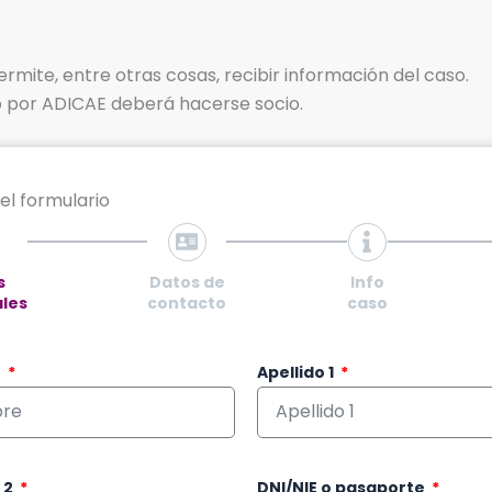
ermite, entre otras cosas, recibir información del caso.
do por ADICAE deberá hacerse socio.
el formulario
s
Datos de
Info
les
contacto
caso
e
Apellido 1
 2
DNI/NIE o pasaporte