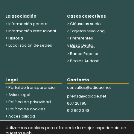
La asociación
Casos colectivos
> Información general
> Cláusulas suelo
> Información institucional
> Tarjetas revolving
> Historia
> Preferentes
> Localización de sedes
> Caso Dentix
> Ciberestafas
> Banco Popular
> Peajes Audasa
Legal
Contacto
> Portal de transparencia
consultas@adicae.net
> Aviso Legal
prensa@adicae.net
> Política de privavidad
607 261 951
> Política de cookies
912 902 348
> Accesibilidad
Utilizamos cookies para ofrecerte la mejor experiencia en
HÁGASE SOCIO
EDUCACIÓN FINANCIERA
nuestra web.