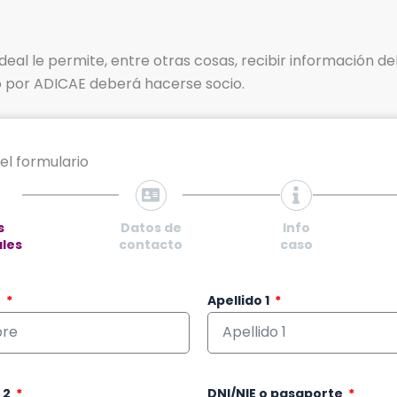
deal le permite, entre otras cosas, recibir información de
do por ADICAE deberá hacerse socio.
el formulario
s
Datos de
Info
les
contacto
caso
e
Apellido 1
 2
DNI/NIE o pasaporte