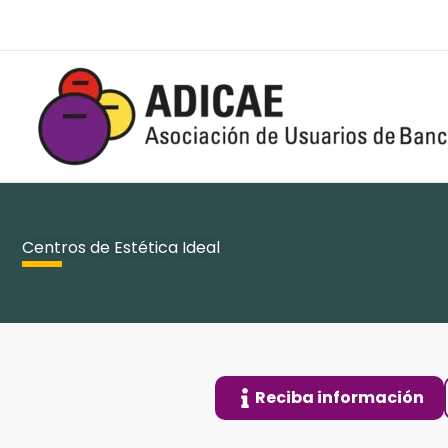
Ir
al
contenido
Centros de Estética Ideal
Reciba información